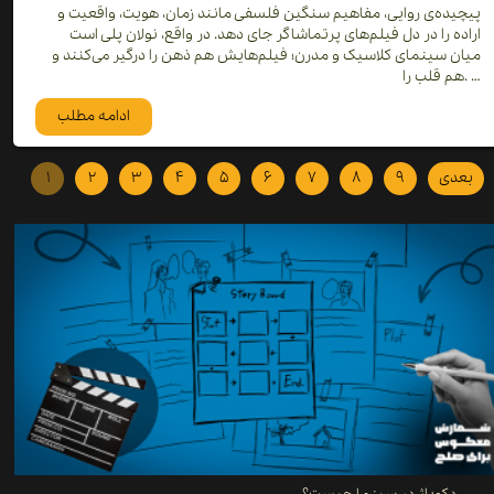
پیچیده‌ی روایی، مفاهیم سنگین فلسفی مانند زمان، هویت، واقعیت و
اراده را در دل فیلم‌های پرتماشاگر جای دهد. در واقع، نولان پلی است
میان سینمای کلاسیک و مدرن؛ فیلم‌هایش هم ذهن را درگیر می‌کنند و
هم قلب را. …
ادامه مطلب
بعدی
۹
۸
۷
۶
۵
۴
۳
۲
۱