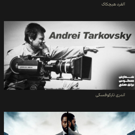
آلفرد هیچکاک
آندری تارکوفسکی