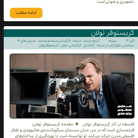
تصویری و صوتی است.
ادامه مطلب
کریستوفر نولان
۱۷ آبان ۰۴
سینما
تاریخ سینما
،
سینما
،
کارگردانی سینما و مستند
،
جنبش های
سینمایی
،
انواع ژانر در سینما
،
کارگردان
،
کارگردانی
،
نولان
،
کریستوفرنولان
فلسفه در آثار کریستوفر نولان ✥ مقدمه کریستوفر نولان،
فیلمسازی است که در مرز میان سینمای سرگرم‌کننده‌ی هالیوودی و تفکر
فلسفی مدرن حرکت می‌کند. او توانسته است با بهره‌گیری از ساختارهای