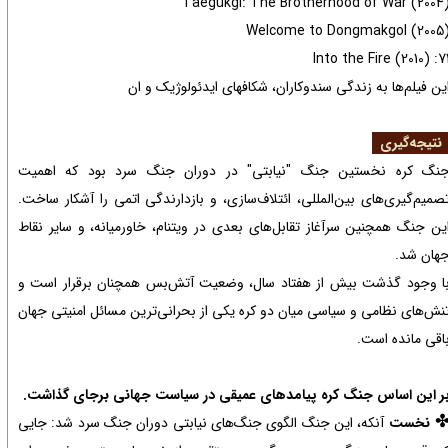
Taegukgi: The Brotherhood of War (2004
Welcome to Dongmakgol (2005
71: Into the Fire (2
ین فیلم‌ها به زندگی سندوکاران، شکافهای ایدئولوژیک و ان
تیجه‌گیری
نگ کره نخستین جنگ "نیابتی" در دوران جنگ سرد بود که اهمیت
صمیم‌گیری‌های بین‌المللی، ائتلاف‌سازی، و بازدارندگی اتمی را آشکار ساخت.
ین جنگ همچنین سرآغاز تقابل‌های بعدی در ویتنام، خاورمیانه، و سایر نقاط
هان شد.
ا وجود گذشت بیش از هفتاد سال، وضعیت آتش‌بس همچنان برقرار است و
نش‌های نظامی و سیاسی میان دو کره یکی از بحرانی‌ترین مسائل امنیتی جهان
اقی مانده است.
ر این اساس جنگ کره پیامدهای عمیقی در سیاست جهانی برجای گذاشت.
نخست
آنکه، این جنگ الگوی جنگ‌های نیابتی دوران جنگ سرد شد: جایی