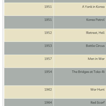
1951
A Yank in Korea
1951
Korea Patrol
1952
Retreat, Hell!
1953
Battle Circus
1957
Men in War
1954
The Bridges at Toko-Ri
1962
War Hunt
1964
Red Scarf