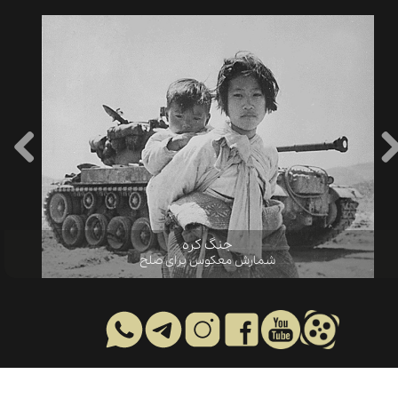
جنگ کره
شمارش معکوس برای صلح