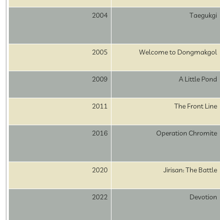
2004
Taegukgi
2005
Welcome to Dongmakgol
2009
A Little Pond
2011
The Front Line
2016
Operation Chromite
2020
Jirisan: The Battle
2022
Devotion