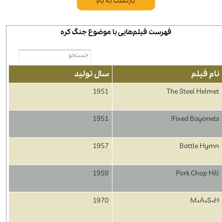
بازگشت به بالا
فهرست فیلم‌هایی با موضوع جنگ کره​​​​​​​
نام فیلم
سال تولید
1951
The Steel Helmet
1951
Fixed Bayonets!
1957
Battle Hymn
1959
Pork Chop Hill
1970
M*A*S*H