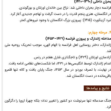
حران داخلی (۱۳۹۰–۱۴۲۰)
رانسه دچار بحران داخلی شد: نزاع بین خاندان اورلئان و بورگوندی.
ر انگلستان، هنری پنجم قدرت را در دست گرفت و تهاجم جدیدی آغاز کرد.
رد آزینکورت (1415): پیروزی بزرگ انگلستان با وجود نیروهای کمتر.
مرحله چهارم:
داخله ژاندارک و پیروزی فرانسه (۱۴۲۹–۱۴۵۳)
اندارک، دختر روستایی اهل فرانسه با الهام الهی، موجب تحریک روحیه ملی
د.
زادسازی اورلئان (1429) و تاجگذاری شارل هفتم در رنس.
عدام ژاندارک توسط انگلیسی‌ها در ۱۴۳۱، اما شکست‌های نظامی ادامه یافت.
در نهایت، با تصرف بوردو در سال ۱۴۵۳، جنگ پایان یافت و کاله تنها قلمرو
اقی‌مانده در دست انگلستان شد.
تایج و پیامدها:
نگ صدساله تنها سرنوشت دو کشور را تغییر نداد؛ بلکه چهرهٔ اروپا را دگرگون
رد.