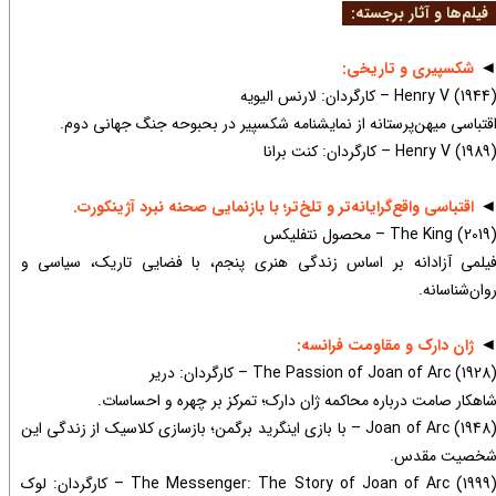
یلم‌ها و آثار برجسته:
شکسپیری و تاریخی:
Henry V (194) – کارگردان: لارنس الیویه
قتباسی میهن‌پرستانه از نمایشنامه شکسپیر در بحبوحه جنگ جهانی دوم.
Henry V (198) – کارگردان: کنت برانا
اقتباسی واقع‌گرایانه‌تر و تلخ‌تر؛ با بازنمایی صحنه نبرد آژینکورت.
The King (201) – محصول نتفلیکس
یلمی آزادانه بر اساس زندگی هنری پنجم، با فضایی تاریک، سیاسی و
وان‌شناسانه.
ژان دارک و مقاومت فرانسه:
The Passion of Joan of Arc (192) – کارگردان: دریر
اهکار صامت درباره محاکمه ژان دارک؛ تمرکز بر چهره و احساسات.
Joan of Arc (1948) – با بازی اینگرید برگمن؛ بازسازی کلاسیک از زندگی این
خصیت مقدس.
The Messenger: The Story of Joan of Arc (1999) – کارگردان: لوک