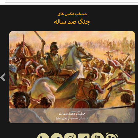
​منتخب عکس های
جنگ صد ساله
جنگ صدساله
شمارش معکوس برای صلح