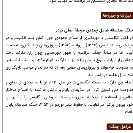
د منافع تجاری انگلستان در فرانسه نیز تهدید شود.
بردها و چهره‌ها
نگ صدساله شامل چندین مرحلهٔ اصلی بود.
ر آغاز، انگلستان با بهره‌گیری از سلاح جدیدی چون کمان بلند انگلیسی، در
نبردهایی مانند کِرِسی (۱۳۴۶) و پوآتیه (۱۳۵۶) پیروزی‌های چشمگیری به دست
ورد. اما در میانهٔ جنگ، فرانسه با ظهور چهره‌هایی چون ژان دارک، دختر
هقانی از اورلئان، روح تازه‌ای یافت. ژان دارک با الهام مذهبی، ارتش فرانسه را
ه مقاومت فراخواند و پیروزی‌های مهمی رقم زد که سرانجام موجب تاج‌گذاری
اه شارل هفتم در رَنس شد.
اعدام ژان دارک به دست انگلیسی‌ها در سال ۱۴۳۱، او را به نمادی از ایمان و
قاومت ملی تبدیل کرد. در سال‌های پایانی، ارتش فرانسه با اصلاح ساختار
ظامی و استفاده از توپخانهٔ مدرن، توانست نیروهای انگلیسی را از سرزمین
خود بیرون براند. در نهایت، با سقوط بندر بوردو در ۱۴۵۳، جنگ صدساله پایان
افت.
راحل جنگ: