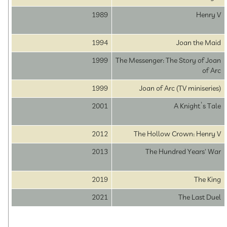
1989
Henry V
1994
Joan the Maid
1999
The Messenger: The Story of Joan
of Arc
1999
Joan of Arc (TV miniseries)
2001
A Knight’s Tale
2012
The Hollow Crown: Henry V
2013
The Hundred Years' War
2019
The King
2021
The Last Duel