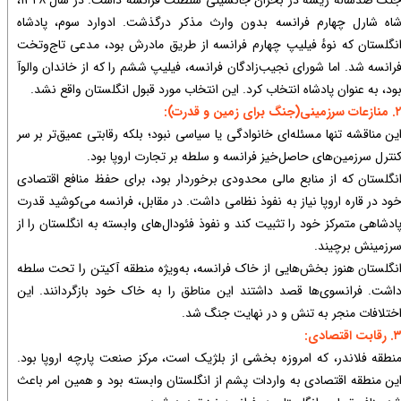
اه شارل چهارم فرانسه بدون وارث مذکر درگذشت. ادوارد سوم، پادشاه
نگلستان که نوهٔ فیلیپ چهارم فرانسه از طریق مادرش بود، مدعی تاج‌وتخت
رانسه شد. اما شورای نجیب‌زادگان فرانسه، فیلیپ ششم را که از خاندان والوآ
ود، به عنوان پادشاه انتخاب کرد. این انتخاب مورد قبول انگلستان واقع نشد.
ازعات سرزمینی(
جنگ برای زمین و قدرت)
:
ین مناقشه تنها مسئله‌ای خانوادگی یا سیاسی نبود؛ بلکه رقابتی عمیق‌تر بر سر
نترل سرزمین‌های حاصل‌خیز فرانسه و سلطه بر تجارت اروپا بود.
نگلستان که از منابع مالی محدودی برخوردار بود، برای حفظ منافع اقتصادی
ود در قاره اروپا نیاز به نفوذ نظامی داشت. در مقابل، فرانسه می‌کوشید قدرت
ادشاهی متمرکز خود را تثبیت کند و نفوذ فئودال‌های وابسته به انگلستان را از
رزمینش برچیند.
نگلستان هنوز بخش‌هایی از خاک فرانسه، به‌ویژه منطقه آکیتن را تحت سلطه
اشت. فرانسوی‌ها قصد داشتند این مناطق را به خاک خود بازگردانند. این
ختلافات منجر به تنش و در نهایت جنگ شد.
رقابت اقتصادی:
نطقه فلاندر، که امروزه بخشی از بلژیک است، مرکز صنعت پارچه اروپا بود.
ین منطقه اقتصادی به واردات پشم از انگلستان وابسته بود و همین امر باعث