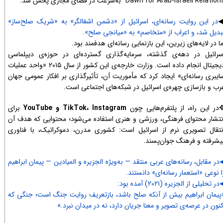
Dawn for Arab-Israeli Relatio” به‌سرعت در فضای مجازی پخش شد.
در این روایت رسانه‌ای، اسرائیل از «دشمن اشغالگر» به «شریک صلح‌ساز»
بدیل شد، و اعراب از «متخاصم» به «میانجی صلح».
ما در لایه‌های زیرین، این بازنمایی رسانه‌ای هدفمند بود.
سرائیل در دهه‌ی گذشته، سرمایه‌گذاری گسترده‌ای در حوزه‌ی دیپلماسی
دیجیتال انجام داده است. وزارت خارجه‌ی این کشور از سال ۲۰۱۵ «واحد عملیات
ایبری رسانه‌ای» ایجاد کرد که مأموریت آن، تأثیرگذاری بر افکار عمومی جهان
رب و بازسازی چهره‌ی اسرائیل در شبکه‌های اجتماعی است.
در این راه، از پلتفرم‌هایی چون
TikTok، Instagram و YouTube
برای
نتشار محتوای فرهنگی، ورزشی و هنری استفاده می‌شود؛ محتوایی که هدف آن
نتقال تصویری نرم از اسرائیل است: کشوری مدرن، دموکراتیک، با فناوری
یشرفته و فرهنگ جوان‌پسند.
در مقابل، رسانه‌های عربی منتقد — به‌ویژه الجزیره و المیادین — پیمان ابراهیم
ا نوعی «استعمار رسانه‌ای» دانستند.
در تحلیلی از الجزیره (۲۰۲۱) آمده بود:
پیمان ابراهیم بیش از آنکه صلح باشد، بازتعریف روایت جنگ است؛ جنگی که
کنون در عرصه‌ی تصویر و معنا جریان دارد، نه در میدان نبرد.»