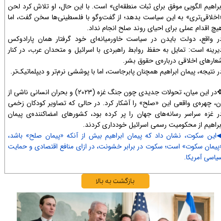
براهیم الگویی موفق برای ثبات منطقه‌ای» است. با این حال، او تلاش کرد لحن
اخلاقی‌تری» به این سیاست بدهد؛ از گفت‌وگو با فلسطینی‌ها سخن گفت، اما
یچ اقدام عملی برای احیای روند صلح انجام نداد.
ر واقع، دولت بایدن در سیاست خاورمیانه‌ای خود گرفتار همان پارادوکس
یرینه است: تمایل به حفظ روابط راهبردی با اسرائیل و متحدان عرب، در کنار
عارهای اخلاقی درباره‌ی حقوق بشر.
ر نتیجه، پیمان ابراهیم همچنان پابرجاست، اما با پوششی نرم‌تر و دیپلماتیک‌تر.
در این میان، تحولات جدیدی چون جنگ غزه (۲۰۲۳) و بحران انسانی ناشی از
✥​​​​
ن، چهره‌ی واقعی این «صلح» را آشکار کرد. در حالی که تصاویر کودکان زخمی
ر غزه سراسر رسانه‌های جهان را پر کرده بود، کشورهای امضاکننده‌ی پیمان
براهیم از محکومیت رسمی اسرائیل خودداری کردند.
این سکوت، نشان داد که پیمان ابراهیم بیش از آنکه «پیمان صلح» باشد،
پیمان سکوت» است؛ سکوت در برابر خشونت، در ازای منافع اقتصادی و حمایت
اسی آمریکا.​​​​​​​
بازگشت به بالا