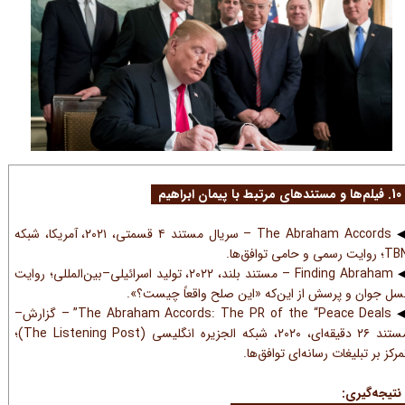
رتبط با پیمان ابراهیم
The Abraham Accords – سریال مستند ۴ قسمتی، ۲۰۲۱، آمریکا، شبکه
روایت رسمی و حامی توافق‌ها.
Finding Abraham – مستند بلند، ۲۰۲۲، تولید اسرائیلی–بین‌المللی؛ روایت
سل جوان و پرسش از این‌که «این صلح واقعاً چیست؟».
The Abraham Accords: The PR of the “Peace Deals” – گزارش–
مستند ۲۶ دقیقه‌ای، ۲۰۲۰، شبکه الجزیره انگلیسی (The Listening Post)؛
مرکز بر تبلیغات رسانه‌ای توافق‌ها.
تیجه‌گیری: