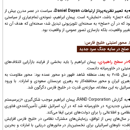
به تعبیر نظریه‌پرداز ارتباطات Daniel Dayan،
سیاست در عصر مدرن بیش از
نکه «عمل» باشد، «نمایش» است. پیمان ابراهیم، نمونه‌ی تمام‌عیاری از سیاستی
ود که در آن «صلح» به صحنه‌ای تلویزیونی تبدیل شد؛ صحنه‌ای که هدف آن نه
غییر واقعیت، بلکه بازسازی تصور عمومی از واقعیت بود.
خلیج فارس:
لح در سایه جنگ سرد جدید
در سطح راهبردی،
پیمان ابراهیم را باید بخشی از فرایند بازآرایی ائتلاف‌های
✥​​​​
منیتی در خاورمیانه دانست.
از سال ۲۰۱۵ به بعد، منطقه شاهد ظهور دو محور عمده بود: محور مقاومت به
هبری ایران و محور محافظه‌کار به رهبری عربستان سعودی و امارات. با ورود
سرائیل به این معادله، موازنه‌ی قدرت در خلیج فارس دگرگون شد.
به گزارش RAND Corporation، پیمان ابراهیم موجب شکل‌گیری «زیرسیستم
◀​​​​
منیتی جدیدی» در خاورمیانه شد که در آن، اسرائیل نقش تأمین‌کننده‌ی فناوری
ظامی و اطلاعاتی را برای دولت‌های عربی ایفا می‌کند.
ر سال‌های پس از توافق، رزمایش‌های مشترک نظامی در خلیج فارس افزایش
افت؛ ناوهای اسرائیلی برای نخستین‌بار در مانورهای دریایی با امارات و بحرین