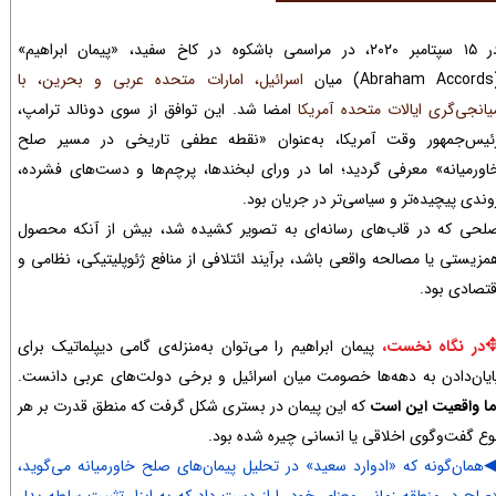
در ۱۵ سپتامبر ۲۰۲۰، در مراسمی باشکوه در کاخ سفید، «پیمان ابراهیم»
) میان
اسرائیل، امارات متحده عربی و بحرین، با
یانجی‌گری ایالات متحده آمریکا
امضا شد. این توافق از سوی دونالد ترامپ،
ئیس‌جمهور وقت آمریکا، به‌عنوان «نقطه عطفی تاریخی در مسیر صلح
اورمیانه» معرفی گردید؛ اما در ورای لبخندها، پرچم‌ها و دست‌های فشرده،
وندی پیچیده‌تر و سیاسی‌تر در جریان بود.
لحی که در قاب‌های رسانه‌ای به تصویر کشیده شد، بیش از آنکه محصول
مزیستی یا مصالحه واقعی باشد، برآیند ائتلافی از منافع ژئوپلیتیکی، نظامی و
قتصادی بود.
در نگاه نخست،
پیمان ابراهیم را می‌توان به‌منزله‌ی گامی دیپلماتیک برای
ایان‌دادن به دهه‌ها خصومت میان اسرائیل و برخی دولت‌های عربی دانست.
ما واقعیت این است
که این پیمان در بستری شکل گرفت که منطق قدرت بر هر
وع گفت‌وگوی اخلاقی یا انسانی چیره شده بود.
همان‌گونه که «ادوارد سعید» در تحلیل پیمان‌های صلح خاورمیانه می‌گوید،
صلح در منطقه زمانی معنای خود را از دست داد که به ابزار تثبیت سلطه بدل