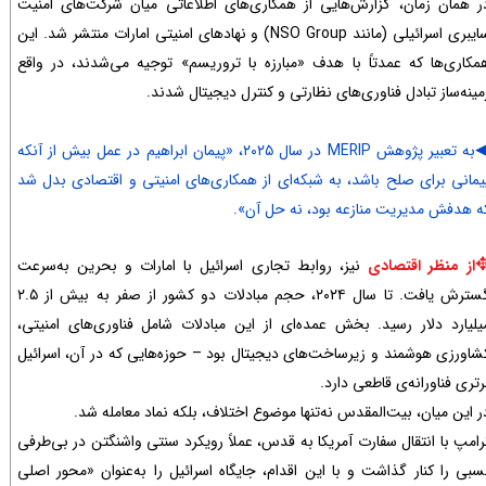
ر همان زمان، گزارش‌هایی از همکاری‌های اطلاعاتی میان شرکت‌های امنیت
سایبری اسرائیلی (مانند NSO Group) و نهادهای امنیتی امارات منتشر شد. این
مکاری‌ها که عمدتاً با هدف «مبارزه با تروریسم» توجیه می‌شدند، در واقع
مینه‌ساز تبادل فناوری‌های نظارتی و کنترل دیجیتال شدند.
به تعبیر پژوهش MERIP در سال ۲۰۲۵، «پیمان ابراهیم در عمل بیش از آنکه
یمانی برای صلح باشد، به شبکه‌ای از همکاری‌های امنیتی و اقتصادی بدل شد
ه هدفش مدیریت منازعه بود، نه حل آن».
✥​​​​
از منظر اقتصادی
نیز، روابط تجاری اسرائیل با امارات و بحرین به‌سرعت
گسترش یافت. تا سال ۲۰۲۴، حجم مبادلات دو کشور از صفر به بیش از ۲.۵
یلیارد دلار رسید. بخش عمده‌ای از این مبادلات شامل فناوری‌های امنیتی،
شاورزی هوشمند و زیرساخت‌های دیجیتال بود – حوزه‌هایی که در آن، اسرائیل
رتری فناورانه‌ی قاطعی دارد.
ر این میان، بیت‌المقدس نه‌تنها موضوع اختلاف، بلکه نماد معامله شد.
رامپ با انتقال سفارت آمریکا به قدس، عملاً رویکرد سنتی واشنگتن در بی‌طرفی
سبی را کنار گذاشت و با این اقدام، جایگاه اسرائیل را به‌عنوان «محور اصلی