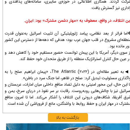
رکت کردند. همکاری اطلاعاتی در حوزه‌ی سایبری، سامانه‌های پدافندی و
اداری نیز گسترش یافت.
ین ائتلاف، در واقع، معطوف به «مهار دشمن مشترک» بود: ایران.
اما فراتر از بعد نظامی، پیامد ژئوپلیتیکی آن تثبیت اسرائیل به‌عنوان قدرت
نطقه‌ای مشروع در قلب جهان عرب بود؛ هدفی که دهه‌ها از دسترس این کشور
ور مانده بود.
ز سوی دیگر، آمریکا با این پیمان توانست حضور مستقیم خود را کاهش دهد و
ر عین حال کنترل استراتژیک منطقه را از طریق متحدان خود حفظ کند.
​​​
به تعبیر مقاله‌ای در The Atlantic (۲۰۲۲)، «پیمان ابراهیم صلح را به
◀
اگذاری مسئولیت تبدیل کرد: صلح در ظاهر، اما جنگ سرد در باطن».
ا این حال، این محور امنیتی به دلیل تضاد منافع داخلی میان امارات، عربستان و
سرائیل نیز با چالش‌هایی روبه‌روست. رقابت بر سر نفوذ در دریای سرخ، یمن و
رق آفریقا، شکاف‌های درونی این ائتلاف را آشکار می‌کند. اما تا امروز، منافع
شترک در مهار ایران و حفظ روابط با واشنگتن، مانع از فروپاشی آن شده است.​​​​​​​​​​​​​​
بازگشت به بالا