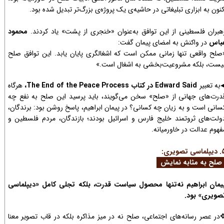
کنون به ابزاری تبلیغاتی در حاشیه‌ی یک پروژه‌ی بزرگ‌تر تبدیل شده بود.
هبران فلسطینی از این توافق به‌عنوان «خنجری از پشت» یاد کردند.
محمود
باس
در واکنش به امضای پیمان گفت:
صلح واقعی تنها زمانی ممکن است که اشغالگری پایان یابد. این توافق صلح
یست، بلکه مشروعیت‌بخشی به اشغال است.»
به تعبیر
Edward Said در کتاب The End of the Peace Process،
هرگاه
درت‌های جهانی از «صلح» سخن می‌گویند، باید پرسید این صلح به نفع چه
سانی است و به زیان چه کسانی؟ در پیمان ابراهیم، پاسخ روشن بود: برندگان،
ولت‌های ثروتمند خلیج فارس و اسرائیل بودند؛ بازندگان، مردم فلسطین و
فهوم عدالت در خاورمیانه.
سی تصویری:
لح به مثابه نمایش
یمان ابراهیم نه‌تنها محصول سیاست قدرت، بلکه تجلی کامل «دیپلماسی
صویری» بود.
در عصر رسانه‌های اجتماعی، صلح نه در میز مذاکره بلکه در قاب تصویر معنا