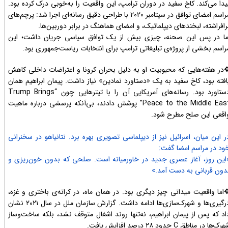
یدا می‌کند. کاخ سفید در دوران ترامپ، این واقعیت را به‌خوبی درک کرده بود.
مراسم امضای توافق در سپتامبر ۲۰۲۰ با طراحی دقیق رسانه‌ای اجرا شد: پرچم‌های
رافراشته، لبخندهای دیپلماتیک، و امضای هماهنگ در برابر دوربین‌ها.
ما در پس این صحنه، چیزی بیش از یک توافق سیاسی جریان داشت؛ این
راسم بخشی از پروژه‌ی تبلیغاتی ترامپ برای انتخابات ریاست‌جمهوری بود.
در هفته‌هایی که محبوبیت او به دلیل بحران کرونا و اعتراضات داخلی کاهش
افته بود، کاخ سفید به یک «دستاورد نمادین» نیاز داشت. پیمان ابراهیم همان
دستاورد بود. رسانه‌های آمریکایی آن را با تیترهایی چون “Trump Brings
Peace to the Middle East” پوشش دادند، بی‌آنکه پرسشی درباره ماهیت
اقعی این صلح مطرح شود.
ر این میان، اسرائیل نیز از دیپلماسی تصویری بهره برد. نتانیاهو در سخنرانی
ود در مراسم امضا گفت:
این روز، آغاز عصری جدید در خاورمیانه است. صلحی که بدون خون‌ریزی و
دون قربانی به دست آمد.»
اما واقعیت میدانی چیز دیگری بود. در همان ماه، در کرانه‌ی باختری و غزه،
درگیری‌ها و شهرک‌سازی‌ها ادامه داشت. گزارش سازمان ملل در سال ۲۰۲۱ نشان
اد که پس از پیمان ابراهیم، نه‌تنها روند اشغال متوقف نشد، بلکه ساخت‌وساز
رک‌ها در مناطق C حدود ۲۸ درصد افزایش یافت.