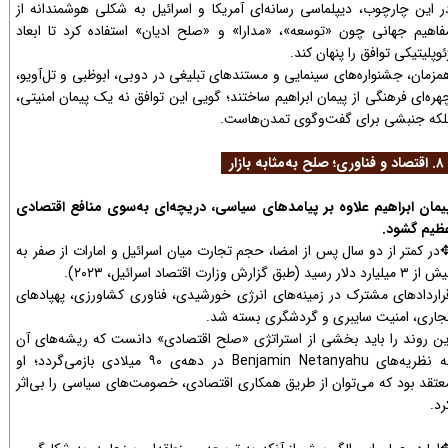
ر این چارچوب، دیپلماسی رسانه‌ای آمریکا و اسرائیل به شکلی هوشمندانه از
فاهیم جهانی چون «توسعه»، «مدارا» و «صلح ادیان» استفاده کرد تا ابعاد
ئوپلیتیکی توافق را پنهان کند.
مزمان، جشنواره‌های سینمایی و مستندهای تبلیغی در دوبی، ابوظبی و تل‌آویو،
هره‌ای فرهنگی از پیمان ابراهیم ساختند؛ گویی این توافق نه یک پیمان امنیتی،
لکه جنبشی برای گفت‌وگوی تمدن‌هاست.
صلح به‌مثابه بازار
یمان ابراهیم علاوه بر پیامدهای سیاسی، دریچه‌ای به‌سوی منافع اقتصادی
ظیم گشود.
در کمتر از دو سال پس از امضا، حجم تجارت میان اسرائیل و امارات از صفر به
۳ میلیارد دلار رسید (طبق گزارش وزارت اقتصاد اسرائیل، ۲۰۲۳).
راردادهای مشترک در زمینه‌های انرژی خورشیدی، فناوری کشاورزی، پهپادهای
جاری، امنیت سایبری و گردشگری بسته شد.
ین روند را باید بخشی از استراتژی «صلح اقتصادی» دانست که ریشه‌های آن
به نظریه‌های Benjamin Netanyahu در دهه‌ی ۹۰ میلادی بازمی‌گردد؛ او
عتقد بود که می‌توان از طریق همکاری اقتصادی، خصومت‌های سیاسی را بی‌اثر
رد.