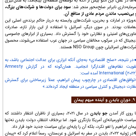
اما در عمل، این الگو بیش از آنکه به توسعه‌ی منطقه‌ای بینجامد، به شکل‌گیری
رمایه‌داری نابرابر صلح‌محور منجر شد:
سود برای دولت‌ها و شرکت‌های بزرگ،
 بی‌نصیب ماندن مردم عادی از منافع آن.
ه‌ویژه در امارات و بحرین، شرکت‌های وابسته به دربار حاکم برنده‌ی اصلی این
عاملات بودند. در سوی دیگر، اسرائیل با استفاده از این بازار تازه، صادرات
ناوری‌های امنیتی و نظارتی خود را گسترش داد. بسیاری از ابزارهای جاسوسی
یجیتال که در سرکوب مخالفان سیاسی در جهان عرب استفاده می‌شوند، محصول
کت‌های اسرائیلی چون NSO Group هستند.
در نتیجه، «صلح اقتصادی» به‌جای آنکه ابزاری برای عدالت اجتماعی باشد، به
◀​​​​
تقویت نظام‌های اقتدارگرا انجامید. همان‌گونه که در گزارش Amnesty
International (۲۰) آمده است:
توافق‌های اقتصادی در چارچوب پیمان ابراهیم، عملاً زیرساختی برای گسترش
ظارت دیجیتال و کنترل سیاسی در منطقه ایجاد کرده‌اند.»
ینده مبهم پیمان
ا روی کار آمدن
جو بایدن
در سال ۲۰۲۱، بسیاری از ناظران انتظار داشتند که
یاست خاورمیانه‌ای آمریکا بازنگری شود. اما برخلاف انتظار، دولت بایدن نه‌تنها
یمان ابراهیم را لغو نکرد، بلکه آن را پایه‌ای برای سیاست جدید خود قرار داد.
در ژوئیه ۲۰۲۲، بایدن در سفر به اسرائیل و عربستان، رسماً اعلام کرد که «پیمان