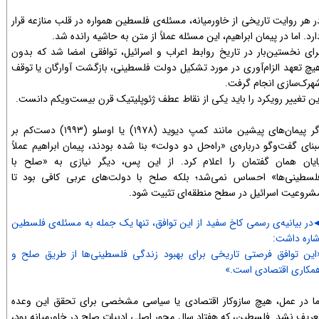
ر هر روایت تاریخی از خاورمیانه، مسئله‌ی فلسطین همواره در قلب منازعه قرار
ارد. اما در پیمان ابراهیم، این مسئله عملاً از متن به حاشیه رانده شد.
رای نخستین‌بار در تاریخ روابط اعراب و اسرائیل، توافقی امضا شد که بدون
یچ تعهد الزام‌آوری در مورد تشکیل دولت فلسطینی، بازگشت آوارگان یا توقف
هرک‌سازی انجام گرفت.
ین تغییر رویکرد را باید یکی از نقاط عطف ژئوپلیتیک قرن بیست‌ویکم دانست.
اگر پیمان‌های پیشین مانند کمپ دیوید (۱۹۷۸) یا اوسلو (۱۹۹۳) دست‌کم بر
بنای گفت‌وگو درباره‌ی «راه‌حل دو دولت» بنا شده بودند، پیمان ابراهیم عملاً
ایان همان گفتمان را اعلام کرد. از این پس، دیگر نیازی به «صلح با
لسطینی‌ها» احساس نمی‌شد؛ بلکه صلح با دولت‌های عربی کافی بود تا
شروعیت اسرائیل در سطح منطقه‌ای تثبیت شود.
در بیانیه‌ی رسمی کاخ سفید از این توافق، تنها یک جمله به مسئله‌ی فلسطین
◀​​​​
شاره داشت:
این توافق فرصتی تاریخی برای بهبود زندگی فلسطینی‌ها از طریق صلح و
مکاری اقتصادی است.»
ما در عمل، هیچ سازوکار اقتصادی یا سیاسی مشخصی برای تحقق این وعده
عریف نشد. فلسطین، که هفتاد سال محور اصلی ادبیات صلح در خاورمیانه بود،