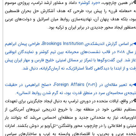
در همین چارچوب،
«جرد کوشنر»
داماد و مشاور ارشد ترامپ، پروژه‌ی موسوم
ه «معامله قرن» را پیش برد؛ طرحی که هدف آشکارش حل بحران فلسطین
بود، بلکه هدف پنهان آن، نهادینه‌سازی روابط میان اسرائیل و دولت‌های عربی
ه‌منظور ایجاد محور جدیدی در برابر ایران و ترکیه بود.
بر اساس گزارش اندیشکده‌ی Brookings Institution، طراحی پیمان ابراهیم
از سال ۲۰۱۸ در قالب نشست‌های محرمانه بین تیم کوشنر و نمایندگان ابوظبی
غاز شد. این گفت‌وگوها با تمرکز بر مسائل امنیتی خلیج فارس و مهار ایران پیش
فت و از ابتدا با دیدگاهی کاملاً استراتژیک، نه آرمان‌گرایانه، دنبال شد.
به تعبیر مقاله‌ای در Foreign Affairs (۲۰۲۱)، «صلحِ ابراهیمی در حقیقت
تیجه‌ی محاسبه‌ای سرد در منطق قدرت بود، نه گرم شدن روابط انسانی».
در واقع، ایالات متحده در دوره‌ی ترامپ به دنبال ایجاد جایگزینی برای تعهدات
ستقیم نظامی خود در منطقه بود. با خروج تدریجی نیروهای آمریکایی از
اورمیانه، نیاز به متحدانی جدید و منطقه‌ای احساس می‌شد که بتوانند بار
منیتی و اطلاعاتی را در چارچوب محور واشنگتن–تل‌آویو بر دوش بکشند. امارات
تحده عربی و بحرین، با اقتصادهای وابسته به غرب و ساختارهای سیاسی