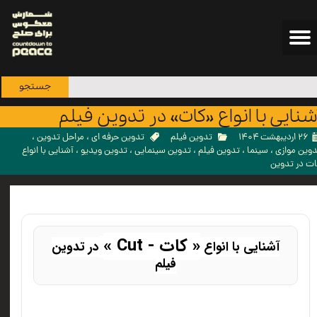
جستجو
شنایی با انواع «کات» در تدوین فیلم
۲۶ اردیبهشت ۱۴۰۴
تدوین فیلم
تدوین حرفه ای
،
مراحل تدوین
،
وین موازی
،
سینما
،
تدوین فیلم
،
تدوین سینمایی
،
تدوین ویدیو
،
آشنایی با انواع
ات در تدوین
« کات - Cut »
آشنایی با انواع
در تدوین
فیلم